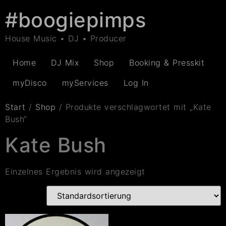
#boogiepimps
House Music • DJ • Producer
Home
DJ Mix
Shop
Booking & Presskit
myDisco
myServices
Log In
Start
/
Shop
/ Produkte verschlagwortet mit „Kate
Bush“
Kate Bush
Einzelnes Ergebnis wird angezeigt