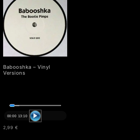
Babooshka – Vinyl
Versions
Audio-
Player
00:00
13:10
2,99
€