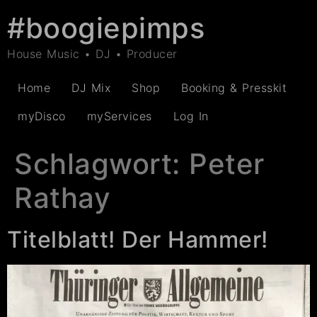
#boogiepimps
House Music • DJ • Producer
Home
DJ Mix
Shop
Booking & Presskit
myDisco
myServices
Log In
Schlagwort:
Peter
Rathay
Titelblatt! Der Hammer!